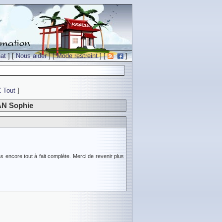
at
] [
Nous aider
] [
Mode restreint
] [
]
Z
Tout
]
AN Sophie
s encore tout à fait complète. Merci de revenir plus