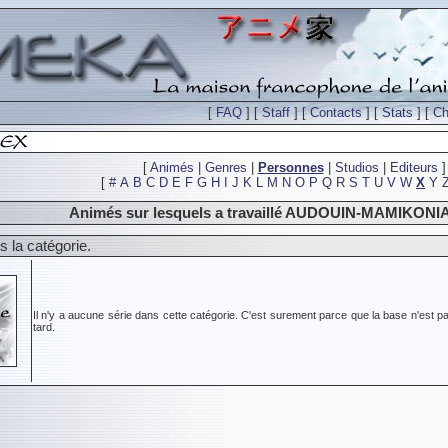
[
FAQ
] [
Staff
] [
Contacts
] [
Stats
] [
Ch
[
Animés
|
Genres
|
Personnes
|
Studios
|
Editeurs
]
[
#
A
B
C
D
E
F
G
H
I
J
K
L
M
N
O
P
Q
R
S
T
U
V
W
X
Y
Animés sur lesquels a travaillé AUDOUIN-MAMIKONI
 la catégorie.
Il n'y a aucune série dans cette catégorie. C'est surement parce que la base n'est pa
tard.