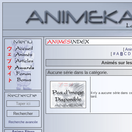
[
Ani
[
#
A
B
C
D
Animés sur le
Aucune série dans la catégorie.
Il n'y a aucune série dans c
tard.
Recherche avancée
Anime Store