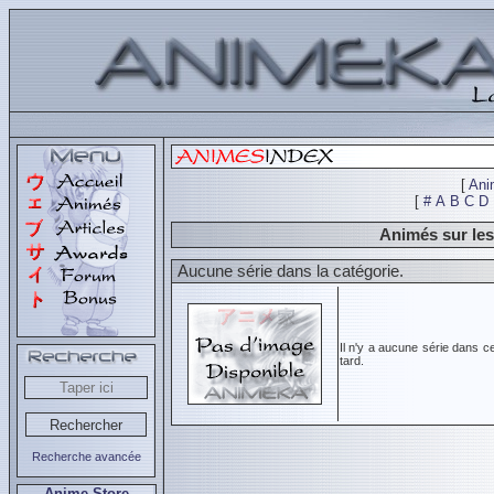
[
Ani
[
#
A
B
C
D
Animés sur le
Aucune série dans la catégorie.
Il n'y a aucune série dans c
tard.
Recherche avancée
Anime Store