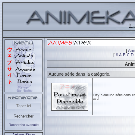
[
Ani
[
#
A
B
C
D
Anim
Aucune série dans la catégorie.
Il n'y a aucune série dans c
tard.
Recherche avancée
Anime Store