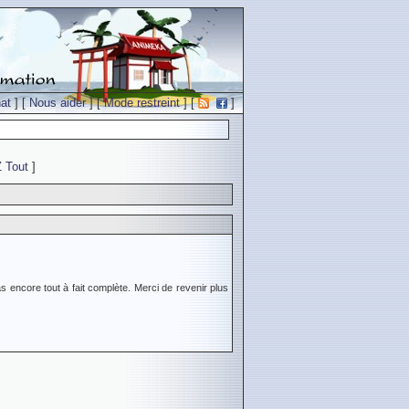
at
] [
Nous aider
] [
Mode restreint
] [
]
Z
Tout
]
s encore tout à fait complète. Merci de revenir plus