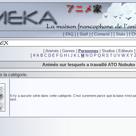
[
FAQ
] [
Staff
] [
Contacts
] [
Stats
] [
Ch
[
Animés
|
Genres
|
Personnes
|
Studios
|
Editeurs
]
[
#
A
B
C
D
E
F
G
H
I
J
K
L
M
N
O
P
Q
R
S
T
U
V
W
X
Y
Animés sur lesquels a travaillé ATO Nobuko
 la catégorie.
Il n'y a aucune série dans cette catégorie. C'est surement parce que la base n'est pa
tard.