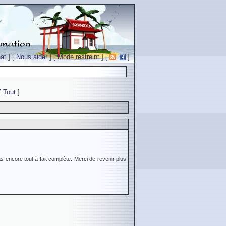
at
] [
Nous aider
] [
Mode restreint
] [
]
Z
Tout
]
s encore tout à fait complète. Merci de revenir plus