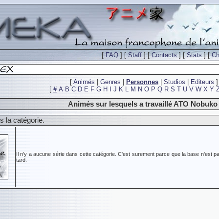
[
FAQ
] [
Staff
] [
Contacts
] [
Stats
] [
Ch
[
Animés
|
Genres
|
Personnes
|
Studios
|
Editeurs
]
[
#
A
B
C
D
E
F
G
H
I
J
K
L
M
N
O
P
Q
R
S
T
U
V
W
X
Y
Animés sur lesquels a travaillé ATO Nobuko
 la catégorie.
Il n'y a aucune série dans cette catégorie. C'est surement parce que la base n'est pa
tard.