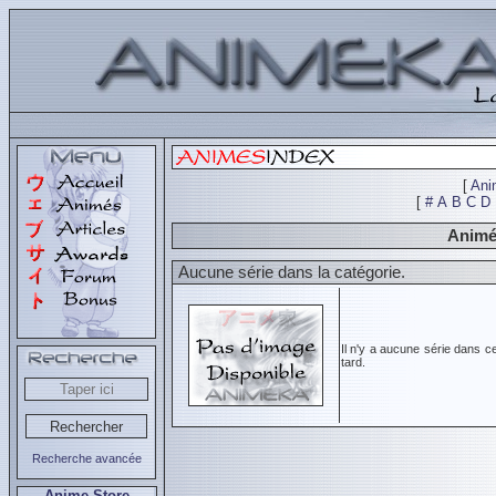
[
Ani
[
#
A
B
C
D
Animés
Aucune série dans la catégorie.
Il n'y a aucune série dans c
tard.
Recherche avancée
Anime Store