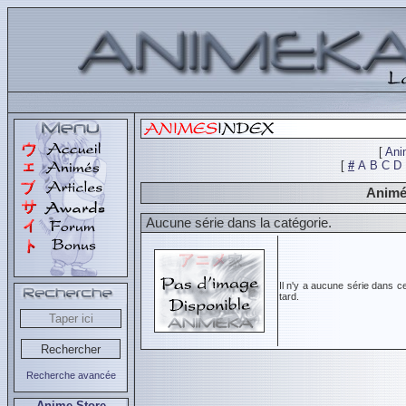
[
Ani
[
#
A
B
C
D
Animés
Aucune série dans la catégorie.
Il n'y a aucune série dans c
tard.
Recherche avancée
Anime Store