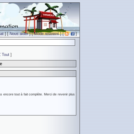
at
] [
Nous aider
] [
Mode restreint
] [
]
Z
Tout
]
e
s encore tout à fait complète. Merci de revenir plus