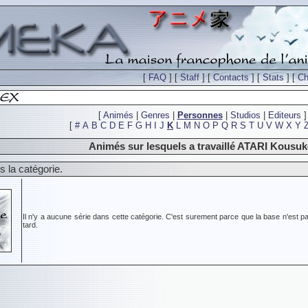
[
FAQ
] [
Staff
] [
Contacts
] [
Stats
] [
Ch
[
Animés
|
Genres
|
Personnes
|
Studios
|
Editeurs
]
[
#
A
B
C
D
E
F
G
H
I
J
K
L
M
N
O
P
Q
R
S
T
U
V
W
X
Y
Animés sur lesquels a travaillé ATARI Kousuk
 la catégorie.
Il n'y a aucune série dans cette catégorie. C'est surement parce que la base n'est pa
tard.