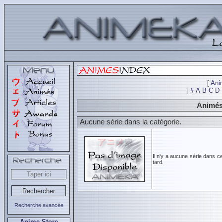
[
Ani
[
#
A
B
C
D
Animés 
Aucune série dans la catégorie.
Il n'y a aucune série dans c
tard.
Recherche avancée
Anime Store