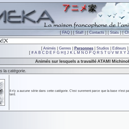
[
FAQ
] [
Staff
] [
Contacts
] [
Stats
] [
Ch
[
Animés
|
Genres
|
Personnes
|
Studios
|
Editeurs
]
[
#
A
B
C
D
E
F
G
H
I
J
K
L
M
N
O
P
Q
R
S
T
U
V
W
X
Y
Animés sur lesquels a travaillé ATAMI Michino
 la catégorie.
Il n'y a aucune série dans cette catégorie. C'est surement parce que la base n'est pa
tard.