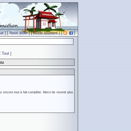
at
] [
Nous aider
] [
Mode restreint
] [
]
Z
Tout
]
ku
s encore tout à fait complète. Merci de revenir plus