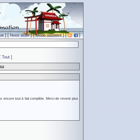
at
] [
Nous aider
] [
Mode restreint
] [
]
Z
Tout
]
ku
s encore tout à fait complète. Merci de revenir plus