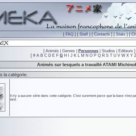
[
FAQ
] [
Staff
] [
Contacts
] [
Stats
] [
Ch
[
Animés
|
Genres
|
Personnes
|
Studios
|
Editeurs
]
[
#
A
B
C
D
E
F
G
H
I
J
K
L
M
N
O
P
Q
R
S
T
U
V
W
X
Y
Animés sur lesquels a travaillé ATAMI Michino
 la catégorie.
Il n'y a aucune série dans cette catégorie. C'est surement parce que la base n'est pa
tard.