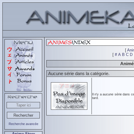
[
Ani
[
#
A
B
C
D
Animés
Aucune série dans la catégorie.
Il n'y a aucune série dans c
tard.
Recherche avancée
Anime Store