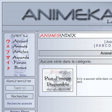
[
Ani
[
#
A
B
C
D
Animés
Aucune série dans la catégorie.
Il n'y a aucune série dans c
tard.
Recherche avancée
Anime Store