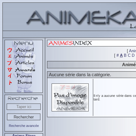
[
Ani
[
#
A
B
C
D
Animés
Aucune série dans la catégorie.
Il n'y a aucune série dans c
tard.
Recherche avancée
Anime Store