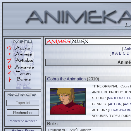
[
Ani
[
#
A
B
C
D
Animés
Cobra the Animation
(2010)
TITRE ORIGINAL : Cobra th
ANNÉE DE PRODUCTION :
STUDIO : [
MADHOUSE P
GENRES : [
ACTION
] [
AVE
AUTEUR : [
TERASAWA BU
VOLUMES, TYPE & DURÉE 
Recherche avancée
Role :
Doubleur VO - Seiyû - Johnny
Anime Store