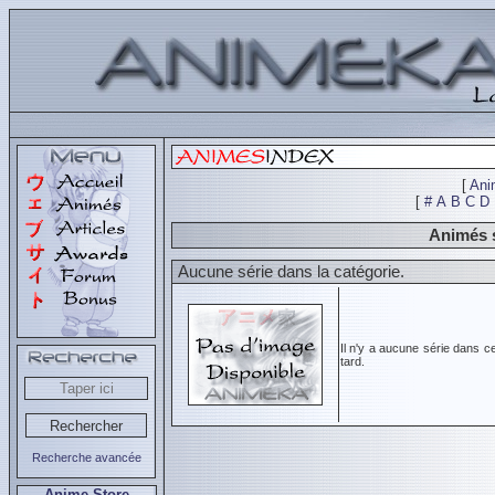
[
Ani
[
#
A
B
C
D
Animés 
Aucune série dans la catégorie.
Il n'y a aucune série dans c
tard.
Recherche avancée
Anime Store