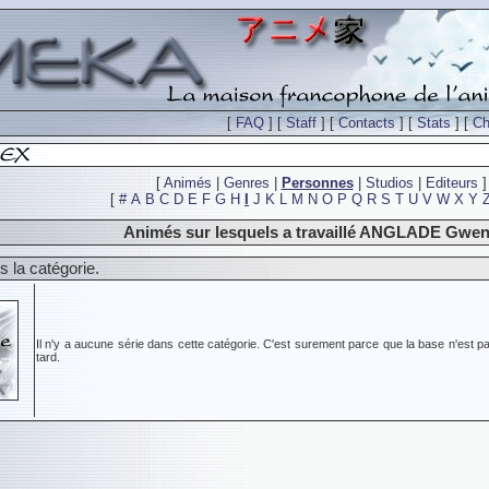
[
FAQ
] [
Staff
] [
Contacts
] [
Stats
] [
Ch
[
Animés
|
Genres
|
Personnes
|
Studios
|
Editeurs
]
[
#
A
B
C
D
E
F
G
H
I
J
K
L
M
N
O
P
Q
R
S
T
U
V
W
X
Y
Animés sur lesquels a travaillé ANGLADE Gwen
 la catégorie.
Il n'y a aucune série dans cette catégorie. C'est surement parce que la base n'est pa
tard.