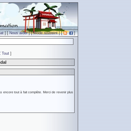
at
] [
Nous aider
] [
Mode restreint
] [
]
Z
Tout
]
dal
s encore tout à fait complète. Merci de revenir plus