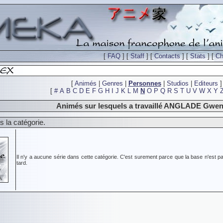
[
FAQ
] [
Staff
] [
Contacts
] [
Stats
] [
Ch
[
Animés
|
Genres
|
Personnes
|
Studios
|
Editeurs
]
[
#
A
B
C
D
E
F
G
H
I
J
K
L
M
N
O
P
Q
R
S
T
U
V
W
X
Y
Animés sur lesquels a travaillé ANGLADE Gwen
 la catégorie.
Il n'y a aucune série dans cette catégorie. C'est surement parce que la base n'est pa
tard.