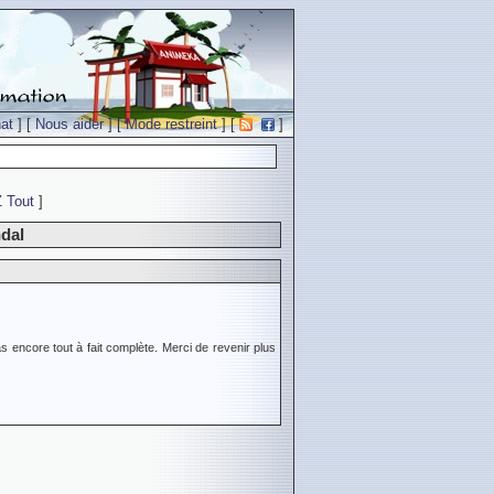
at
] [
Nous aider
] [
Mode restreint
] [
]
Z
Tout
]
dal
s encore tout à fait complète. Merci de revenir plus