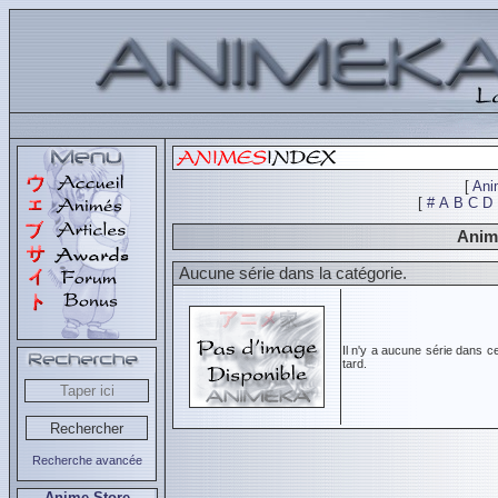
[
Ani
[
#
A
B
C
D
Animé
Aucune série dans la catégorie.
Il n'y a aucune série dans c
tard.
Recherche avancée
Anime Store