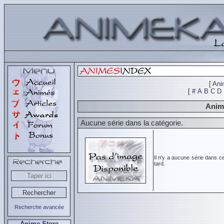
[
Ani
[
#
A
B
C
D
Animé
Aucune série dans la catégorie.
Il n'y a aucune série dans c
tard.
Recherche avancée
Anime Store