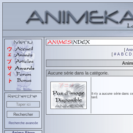
[
Ani
[
#
A
B
C
D
Animé
Aucune série dans la catégorie.
Il n'y a aucune série dans c
tard.
Recherche avancée
Anime Store