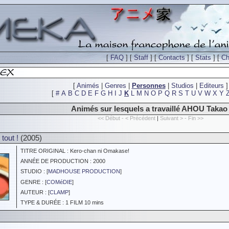
[
FAQ
] [
Staff
] [
Contacts
] [
Stats
] [
Ch
[
Animés
|
Genres
|
Personnes
|
Studios
|
Editeurs
]
[
#
A
B
C
D
E
F
G
H
I
J
K
L
M
N
O
P
Q
R
S
T
U
V
W
X
Y
Animés sur lesquels a travaillé AHOU Takao
<< Début - < Précédent
|
Suivant > - Fin >>
tout !
(2005)
TITRE ORIGINAL : Kero-chan ni Omakase!
ANNÉE DE PRODUCTION : 2000
STUDIO : [
MADHOUSE PRODUCTION
]
GENRE : [
COMéDIE
]
AUTEUR : [
CLAMP
]
TYPE & DURÉE : 1 FILM 10 mins