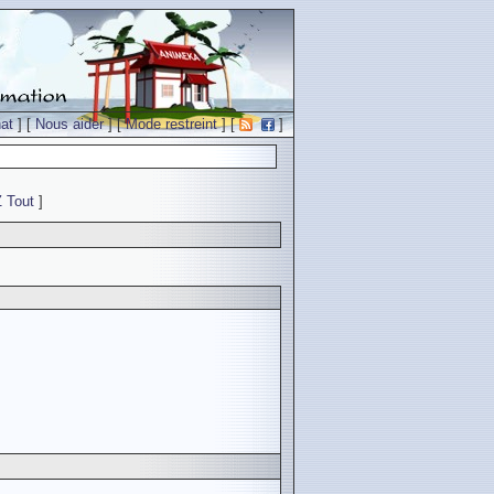
at
] [
Nous aider
] [
Mode restreint
] [
]
Z
Tout
]