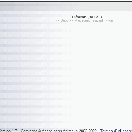
1 résultats (De 1 à 1)
<< Début - < Précédent
|
Suivant > - Fin >>
ersion 1.7 - Copyright © Association Animeka 2002-2022 -
Termes d'utilisatio