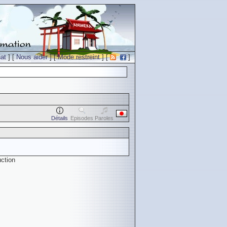
at
] [
Nous aider
] [
Mode restreint
] [
]
Détails
Episodes
Paroles
ction