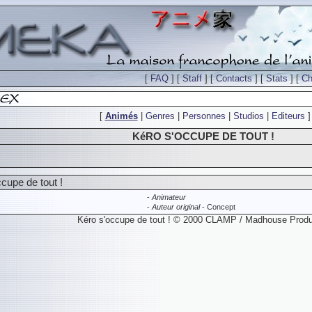
[
FAQ
] [
Staff
] [
Contacts
] [
Stats
] [
Ch
[
Animés
|
Genres
|
Personnes
|
Studios
|
Editeurs
]
KéRO S'OCCUPE DE TOUT !
ccupe de tout !
-
Animateur
-
Auteur original
- Concept
Kéro s'occupe de tout ! © 2000 CLAMP / Madhouse Produ