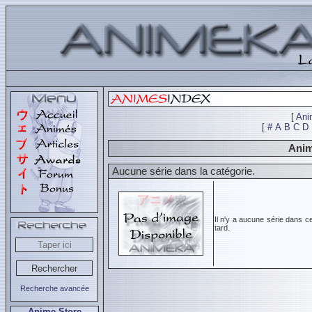
[
Ani
[
#
A
B
C
D
Anim
Aucune série dans la catégorie.
Il n'y a aucune série dans c
tard.
Recherche avancée
Anime Store