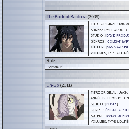
The Book of Bantorra
(2009)
TITRE ORIGINAL : Tatakau 
ANNÉES DE PRODUCTION :
STUDIO : [
DAVID PRODU
GENRES : [
COMBAT & AR
AUTEUR : [
YAMAGATA IS
VOLUMES, TYPE & DURÉE 
Role :
Animateur
Un-Go
(2011)
TITRE ORIGINAL : Un-Go
ANNÉE DE PRODUCTION :
STUDIO : [
BONES
]
GENRE : [
ÉNIGME & POLI
AUTEUR : [
SAKAGUCHI 
VOLUMES, TYPE & DURÉE :