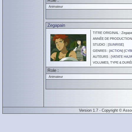
Role :
Animateur
Zegapain
TITRE ORIGINAL : Zegapa
ANNÉE DE PRODUCTION :
STUDIO : [
SUNRISE
]
GENRES : [
ACTION
] [
CYB
AUTEURS : [
YATATE HAJI
VOLUMES, TYPE & DURÉE 
Role :
Animateur
Version 1.7 - Copyright © Ass