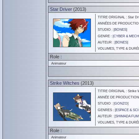
Star Driver
(2013)
TITRE ORIGINAL : Star Driv
ANNÉES DE PRODUCTION :
STUDIO : [
BONES
]
GENRE : [
CYBER & MEC
AUTEUR : [
BONES
]
VOLUMES, TYPE & DURÉE 
Role :
Animateur
Strike Witches
(2013)
TITRE ORIGINAL : Strike 
ANNÉE DE PRODUCTION :
STUDIO : [
GONZO
]
GENRES : [
ESPACE & SCI
AUTEUR : [
SHIMADA FUM
VOLUMES, TYPE & DURÉE 
Role :
Animateur