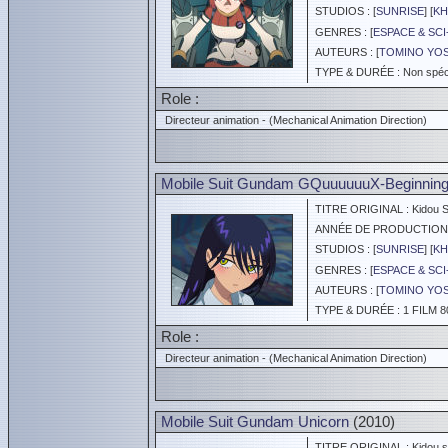
STUDIOS : [
SUNRISE
] [
KH
GENRES : [
ESPACE & SCI
AUTEURS : [
TOMINO YOS
TYPE & DURÉE : Non spéci
Role :
Directeur animation - (Mechanical Animation Direction)
Mobile Suit Gundam GQuuuuuuX-Beginnin
TITRE ORIGINAL : Kidou S
ANNÉE DE PRODUCTION :
STUDIOS : [
SUNRISE
] [
KH
GENRES : [
ESPACE & SCI
AUTEURS : [
TOMINO YOS
TYPE & DURÉE : 1 FILM 8
Role :
Directeur animation - (Mechanical Animation Direction)
Mobile Suit Gundam Unicorn
(2010)
TITRE ORIGINAL : Kidou s