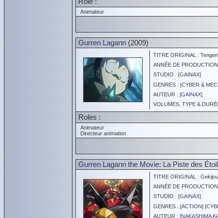
Role :
Animateur
Gurren Lagann
(2009)
TITRE ORIGINAL : Tengen 
ANNÉE DE PRODUCTION :
STUDIO : [
GAINAX
]
GENRES : [
CYBER & ME
AUTEUR : [
GAINAX
]
VOLUMES, TYPE & DURÉE 
Roles :
Animateur
Directeur animation
Gurren Lagann the Movie: La Piste des Étoile
TITRE ORIGINAL : Gekijou
ANNÉE DE PRODUCTION :
STUDIO : [
GAINAX
]
GENRES : [
ACTION
] [
CYB
AUTEUR : [
NAKASHIMA K