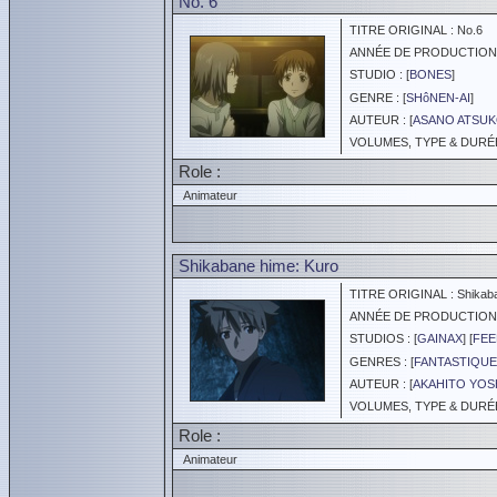
No. 6
TITRE ORIGINAL : No.6
ANNÉE DE PRODUCTION :
STUDIO : [
BONES
]
GENRE : [
SHôNEN-AI
]
AUTEUR : [
ASANO ATSU
VOLUMES, TYPE & DURÉE :
Role :
Animateur
Shikabane hime: Kuro
TITRE ORIGINAL : Shikaba
ANNÉE DE PRODUCTION :
STUDIOS : [
GAINAX
] [
FEE
GENRES : [
FANTASTIQUE
AUTEUR : [
AKAHITO YOSH
VOLUMES, TYPE & DURÉE 
Role :
Animateur