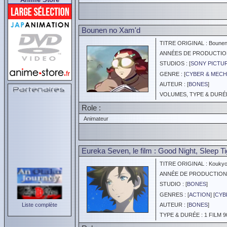
Bounen no Xam'd
TITRE ORIGINAL : Bounen
ANNÉES DE PRODUCTION :
STUDIOS : [
SONY PICTUR
GENRE : [
CYBER & MEC
AUTEUR : [
BONES
]
VOLUMES, TYPE & DURÉE 
Role :
Animateur
Eureka Seven, le film : Good Night, Sleep T
TITRE ORIGINAL : Koukyou s
ANNÉE DE PRODUCTION :
STUDIO : [
BONES
]
GENRES : [
ACTION
] [
CYB
Liste complète
AUTEUR : [
BONES
]
TYPE & DURÉE : 1 FILM 9