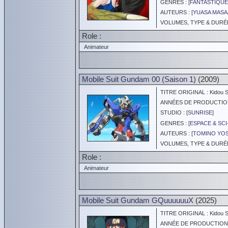
GENRES : [
FANTASTIQUE
AUTEURS : [
YUASA MASA
VOLUMES, TYPE & DURÉE 
Role :
Animateur
Mobile Suit Gundam 00 (Saison 1)
(2009)
TITRE ORIGINAL : Kidou 
ANNÉES DE PRODUCTION :
STUDIO : [
SUNRISE
]
GENRES : [
ESPACE & SCI
AUTEURS : [
TOMINO YOS
VOLUMES, TYPE & DURÉE 
Role :
Animateur
Mobile Suit Gundam GQuuuuuuX
(2025)
TITRE ORIGINAL : Kidou 
ANNÉE DE PRODUCTION :