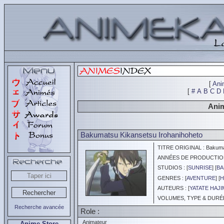
[
Ani
[
#
A
B
C
D
Anim
Bakumatsu Kikansetsu Irohanihoheto
TITRE ORIGINAL : Bakumat
ANNÉES DE PRODUCTION :
STUDIOS : [
SUNRISE
] [
BA
GENRES : [
AVENTURE
] [
H
AUTEURS : [
YATATE HAJI
VOLUMES, TYPE & DURÉE 
Recherche avancée
Role :
Animateur
Anime Store