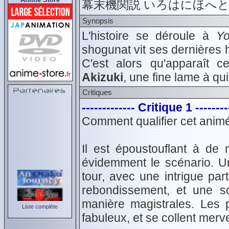
幕末機関説 いろはにほへ
Synopsis
L'histoire se déroule à
Y
shogunat vit ses dernières h
C'est alors qu'apparaît c
Akizuki
, une fine lame à qui
Critiques
------------- Critique 1 --------
Comment qualifier cet animé
Il est époustouflant à de
évidemment le scénario. Un
tour, avec une intrigue pa
rebondissement, et une s
manière magistrales. Les 
Liste complète
fabuleux, et se collent merv