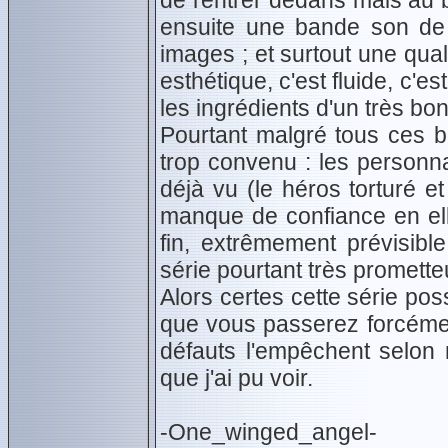
de rentrer dedans mais au 
ensuite une bande son de 
images ; et surtout une qua
esthétique, c'est fluide, c'e
les ingrédients d'un très bo
Pourtant malgré tous ces b
trop convenu : les personn
déjà vu (le héros torturé 
manque de confiance en elle
fin, extrêmement prévisibl
série pourtant très promette
Alors certes cette série po
que vous passerez forcémen
défauts l'empêchent selon 
que j'ai pu voir.
-One_winged_angel-