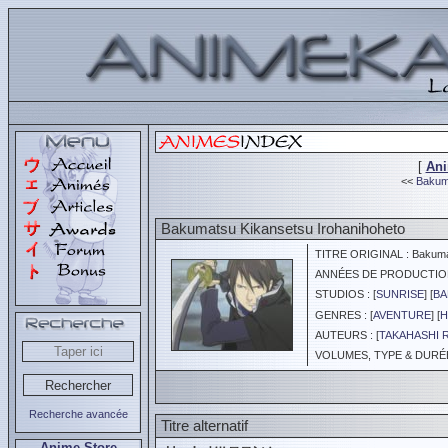
[
An
<<
Bakuma
Bakumatsu Kikansetsu Irohanihoheto
TITRE ORIGINAL : Bakumat
ANNÉES DE PRODUCTION :
STUDIOS : [
SUNRISE
] [
BA
GENRES : [
AVENTURE
] [
H
AUTEURS : [
TAKAHASHI 
VOLUMES, TYPE & DURÉE 
Recherche avancée
Titre alternatif
Anime Store