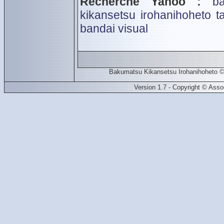
Recherche Yahoo :
b
kikansetsu irohanihoheto
t
bandai visual
Bakumatsu Kikansetsu Irohanihoheto ©
Version 1.7 - Copyright © Ass