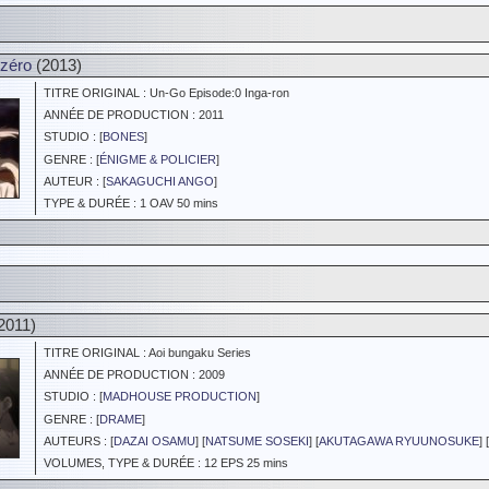
 zéro
(2013)
TITRE ORIGINAL : Un-Go Episode:0 Inga-ron
ANNÉE DE PRODUCTION : 2011
STUDIO : [
BONES
]
GENRE : [
ÉNIGME & POLICIER
]
AUTEUR : [
SAKAGUCHI ANGO
]
TYPE & DURÉE : 1 OAV 50 mins
2011)
TITRE ORIGINAL : Aoi bungaku Series
ANNÉE DE PRODUCTION : 2009
STUDIO : [
MADHOUSE PRODUCTION
]
GENRE : [
DRAME
]
AUTEURS : [
DAZAI OSAMU
] [
NATSUME SOSEKI
] [
AKUTAGAWA RYUUNOSUKE
] [
VOLUMES, TYPE & DURÉE : 12 EPS 25 mins