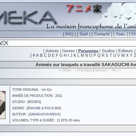
[
FAQ
] [
Staff
] [
Contacts
] [
Stats
] [
Ch
[
Animés
|
Genres
|
Personnes
|
Studios
|
Editeurs
]
[
#
A
B
C
D
E
F
G
H
I
J
K
L
M
N
O
P
Q
R
S
T
U
V
W
X
Y
Animés sur lesquels a travaillé SAKAGUCHI A
<< Début - < Précédent
|
Suivant > - Fin >>
TITRE ORIGINAL : Un-Go
ANNÉE DE PRODUCTION : 2011
STUDIO : [
BONES
]
GENRE : [
ÉNIGME & POLICIER
]
AUTEUR : [
SAKAGUCHI ANGO
]
VOLUMES, TYPE & DURÉE : 11 EPS 25 mins