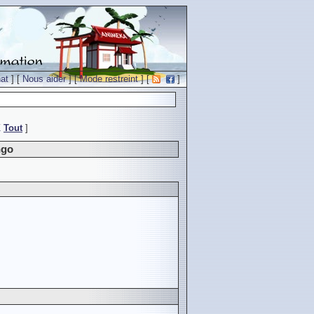
at
] [
Nous aider
] [
Mode restreint
] [
]
Z
Tout
]
ngo