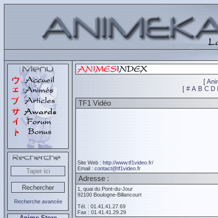
[
Ani
[
#
A
B
C
D
TF1 Vidéo
Site Web :
http://www.tf1video.fr/
Email :
contact@tf1video.fr
Adresse :
1, quai du Pont-du-Jour
92100 Boulogne-Billancourt
Recherche avancée
Tél. : 01.41.41.27.69
Fax : 01.41.41.29.29
Anime Store