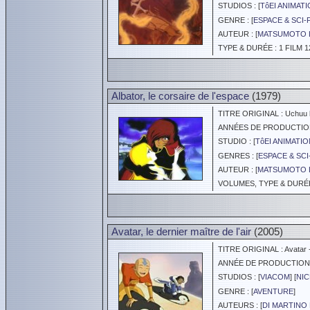
STUDIOS : [
TôEI ANIMAT
GENRE : [
ESPACE & SCI-
AUTEUR : [
MATSUMOTO L
TYPE & DURÉE : 1 FILM 1
Albator, le corsaire de l'espace
(1979)
TITRE ORIGINAL : Uchuu k
ANNÉES DE PRODUCTION :
STUDIO : [
TôEI ANIMATIO
GENRES : [
ESPACE & SCI
AUTEUR : [
MATSUMOTO L
VOLUMES, TYPE & DURÉE 
Avatar, le dernier maître de l'air
(2005)
TITRE ORIGINAL : Avatar -
ANNÉE DE PRODUCTION :
STUDIOS : [
VIACOM
] [
NI
GENRE : [
AVENTURE
]
AUTEURS : [
DI MARTINO