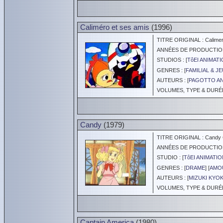
Caliméro et ses amis
(1996)
TITRE ORIGINAL : Calimer
ANNÉES DE PRODUCTION :
STUDIOS : [
TôEI ANIMAT
GENRES : [
FAMILIAL & J
AUTEURS : [
PAGOTTO AN
VOLUMES, TYPE & DURÉE 
Candy
(1979)
TITRE ORIGINAL : Candy
ANNÉES DE PRODUCTION :
STUDIO : [
TôEI ANIMATIO
GENRES : [
DRAME
] [
AMOU
AUTEURS : [
MIZUKI KYO
VOLUMES, TYPE & DURÉE :
Captain America
(1980)