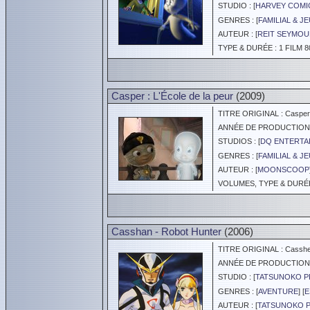
STUDIO : [
HARVEY COMIC
GENRES : [
FAMILIAL & J
AUTEUR : [
REIT SEYMO
TYPE & DURÉE : 1 FILM 8
Casper : L'École de la peur
(2009)
TITRE ORIGINAL : Casper'
ANNÉE DE PRODUCTION :
STUDIOS : [
DQ ENTERTA
GENRES : [
FAMILIAL & J
AUTEUR : [
MOONSCOOP
VOLUMES, TYPE & DURÉE :
Casshan - Robot Hunter
(2006)
TITRE ORIGINAL : Casshe
ANNÉE DE PRODUCTION :
STUDIO : [
TATSUNOKO 
GENRES : [
AVENTURE
] [
E
AUTEUR : [
TATSUNOKO 