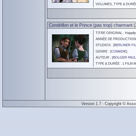
VOLUMES, TYPE & DURÉE 
Cendrillon et le Prince (pas trop) charmant
(
TITRE ORIGINAL : Happily 
ANNÉE DE PRODUCTION :
STUDIOS : [
BERLINER FI
GENRE : [
COMéDIE
]
AUTEUR : [
BOLGER PAUL 
TYPE & DURÉE : 1 FILM 8
Version 1.7 - Copyright © Ass