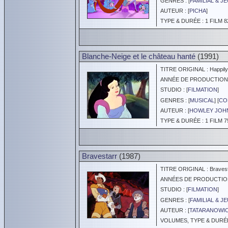
GENRES : [
FAMILIAL & J
AUTEUR : [
PICHA
]
TYPE & DURÉE : 1 FILM 8
Blanche-Neige et le château hanté
(1991)
TITRE ORIGINAL : Happily E
ANNÉE DE PRODUCTION :
STUDIO : [
FILMATION
]
GENRES : [
MUSICAL
] [
CO
AUTEUR : [
HOWLEY JOH
TYPE & DURÉE : 1 FILM 7
Bravestarr
(1987)
TITRE ORIGINAL : Bravest
ANNÉES DE PRODUCTION :
STUDIO : [
FILMATION
]
GENRES : [
FAMILIAL & J
AUTEUR : [
TATARANOWI
VOLUMES, TYPE & DURÉE 