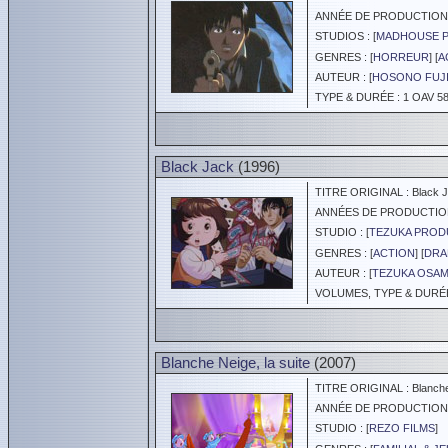
ANNÉE DE PRODUCTION :
STUDIOS : [
MADHOUSE 
GENRES : [
HORREUR
] [
A
AUTEUR : [
HOSONO FUJ
TYPE & DURÉE : 1 OAV 58
Black Jack
(1996)
TITRE ORIGINAL : Black 
ANNÉES DE PRODUCTION :
STUDIO : [
TEZUKA PROD
GENRES : [
ACTION
] [
DRA
AUTEUR : [
TEZUKA OSA
VOLUMES, TYPE & DURÉE 
Blanche Neige, la suite
(2007)
TITRE ORIGINAL : Blanche N
ANNÉE DE PRODUCTION :
STUDIO : [
REZO FILMS
]