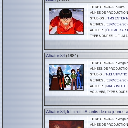
TITRE ORIGINAL : Akira
ANNÉE DE PRODUCTION :
STUDIOS : [
TMS ENTERTA
GENRES : [
ESPACE & SCI
AUTEUR : [
ÔTOMO KATS
TYPE & DURÉE : 1 FILM 1
Albator 84
(1984)
TITRE ORIGINAL : Waga sei
ANNÉES DE PRODUCTION :
STUDIO : [
TôEI ANIMATIO
GENRES : [
ESPACE & SCI
AUTEUR : [
MATSUMOTO L
VOLUMES, TYPE & DURÉE 
Albator 84, le film : L'Atlantis de ma jeuness
TITRE ORIGINAL : Waga se
ANNÉE DE PRODUCTION :