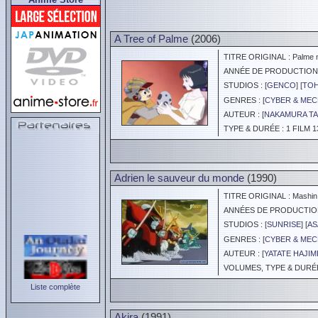
A Tree of Palme
(2006)
TITRE ORIGINAL : Palme n
ANNÉE DE PRODUCTION :
STUDIOS : [
GENCO
] [
TOH
GENRES : [
CYBER & ME
AUTEUR : [
NAKAMURA TA
TYPE & DURÉE : 1 FILM 1
Adrien le sauveur du monde
(1990)
TITRE ORIGINAL : Mashin 
ANNÉES DE PRODUCTION :
STUDIOS : [
SUNRISE
] [
AS
GENRES : [
CYBER & ME
AUTEUR : [
YATATE HAJIM
VOLUMES, TYPE & DURÉE 
Liste complète
Akira
(1991)