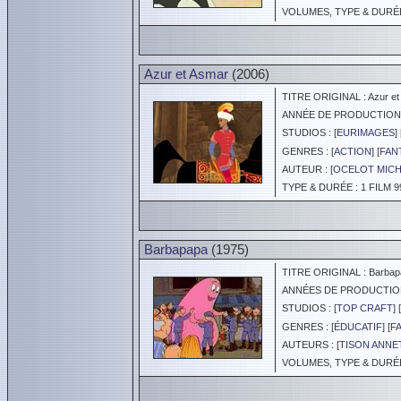
VOLUMES, TYPE & DURÉE 
Azur et Asmar
(2006)
TITRE ORIGINAL : Azur et
ANNÉE DE PRODUCTION :
STUDIOS : [
EURIMAGES
] 
GENRES : [
ACTION
] [
FAN
AUTEUR : [
OCELOT MIC
TYPE & DURÉE : 1 FILM 9
Barbapapa
(1975)
TITRE ORIGINAL : Barbap
ANNÉES DE PRODUCTION :
STUDIOS : [
TOP CRAFT
] [
GENRES : [
ÉDUCATIF
] [
F
AUTEURS : [
TISON ANNE
VOLUMES, TYPE & DURÉE 