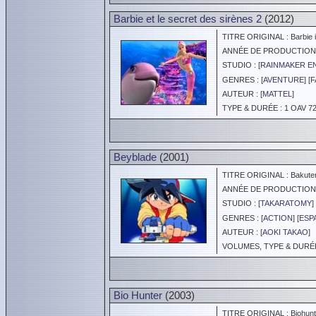
Barbie et le secret des sirènes 2
(2012)
TITRE ORIGINAL : Barbie i
ANNÉE DE PRODUCTION :
STUDIO : [
RAINMAKER EN
GENRES : [
AVENTURE
] [
F
AUTEUR : [
MATTEL
]
TYPE & DURÉE : 1 OAV 72
Beyblade
(2001)
TITRE ORIGINAL : Bakuten
ANNÉE DE PRODUCTION :
STUDIO : [
TAKARATOMY
]
GENRES : [
ACTION
] [
ESP
AUTEUR : [
AOKI TAKAO
]
VOLUMES, TYPE & DURÉE 
Bio Hunter
(2003)
TITRE ORIGINAL : Biohunt