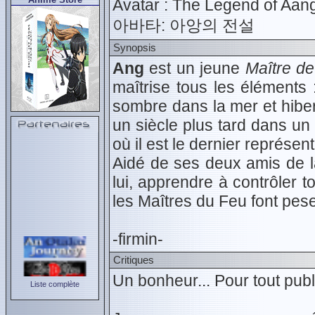
Avatar : The Legend of Aan
아바타: 아앙의 전설
Synopsis
Ang
est un jeune
Maître de 
maîtrise tous les éléments
sombre dans la mer et hiber
un siècle plus tard dans u
où il est le dernier représe
Aidé de ses deux amis de 
lui, apprendre à contrôler 
les Maîtres du Feu font pes
-firmin-
Critiques
Un bonheur... Pour tout publ
Liste complète