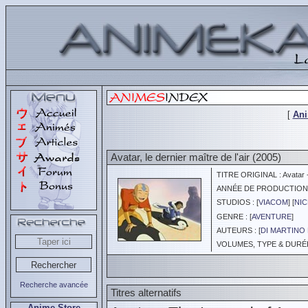
[
An
Avatar, le dernier maître de l'air (2005)
TITRE ORIGINAL : Avatar -
ANNÉE DE PRODUCTION :
STUDIOS : [
VIACOM
] [
NI
GENRE : [
AVENTURE
]
AUTEURS : [
DI MARTINO
VOLUMES, TYPE & DURÉE 
Recherche avancée
Titres alternatifs
Anime Store