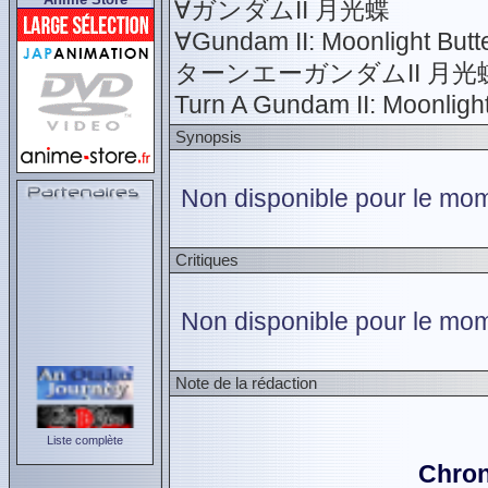
∀ガンダムII 月光蝶
∀Gundam II: Moonlight Butte
ターンエーガンダムII 月光
Turn A Gundam II: Moonlight
Synopsis
Non disponible pour le mome
Critiques
Non disponible pour le mom
Note de la rédaction
Liste complète
Chron