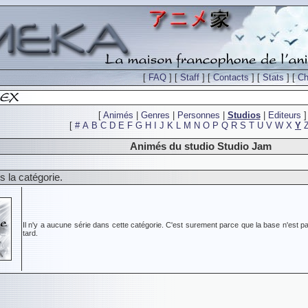
[
FAQ
] [
Staff
] [
Contacts
] [
Stats
] [
Ch
[
Animés
|
Genres
|
Personnes
|
Studios
|
Editeurs
]
[
#
A
B
C
D
E
F
G
H
I
J
K
L
M
N
O
P
Q
R
S
T
U
V
W
X
Y
Animés du studio Studio Jam
 la catégorie.
Il n'y a aucune série dans cette catégorie. C'est surement parce que la base n'est pa
tard.