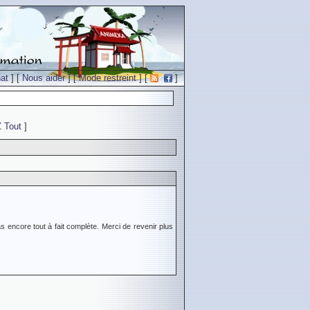
at
] [
Nous aider
] [
Mode restreint
] [
]
Z
Tout
]
s encore tout à fait complète. Merci de revenir plus