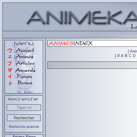
[
Ani
[
#
A
B
C
D
Recherche avancée
Anime Store