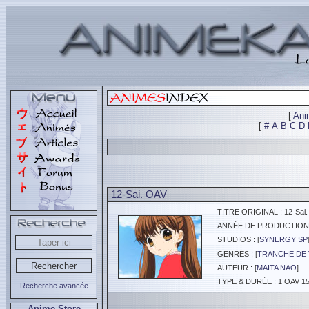
[
Ani
[
#
A
B
C
D
12-Sai. OAV
TITRE ORIGINAL : 12-Sai
ANNÉE DE PRODUCTION :
STUDIOS : [
SYNERGY SP
GENRES : [
TRANCHE DE 
AUTEUR : [
MAITA NAO
]
TYPE & DURÉE : 1 OAV 15
Recherche avancée
Anime Store