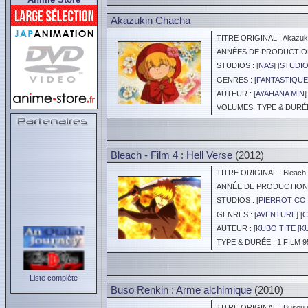
Akazukin Chacha
TITRE ORIGINAL : Akazuk
ANNÉES DE PRODUCTION :
STUDIOS : [
NAS
] [
STUDI
GENRES : [
FANTASTIQUE
AUTEUR : [
AYAHANA MIN
]
VOLUMES, TYPE & DURÉE 
Bleach - Film 4 : Hell Verse
(2012)
TITRE ORIGINAL : Bleach:
ANNÉE DE PRODUCTION :
STUDIOS : [
PIERROT CO.
GENRES : [
AVENTURE
] [
C
AUTEUR : [
KUBO TITE [K
TYPE & DURÉE : 1 FILM 9
Liste complète
Buso Renkin : Arme alchimique
(2010)
TITRE ORIGINAL : Busou r