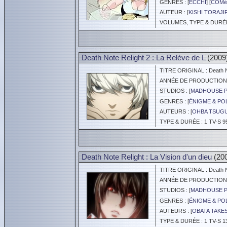
GENRES : [
ECCHI
] [
COMé
AUTEUR : [
KISHI TORAJ
VOLUMES, TYPE & DURÉE 
Death Note Relight 2 : La Relève de L
(2009
TITRE ORIGINAL : Death No
ANNÉE DE PRODUCTION :
STUDIOS : [
MADHOUSE 
GENRES : [
ÉNIGME & PO
AUTEURS : [
OHBA TSUG
TYPE & DURÉE : 1 TV-S 9
Death Note Relight : La Vision d'un dieu
(20
TITRE ORIGINAL : Death No
ANNÉE DE PRODUCTION :
STUDIOS : [
MADHOUSE 
GENRES : [
ÉNIGME & PO
AUTEURS : [
OBATA TAKE
TYPE & DURÉE : 1 TV-S 1