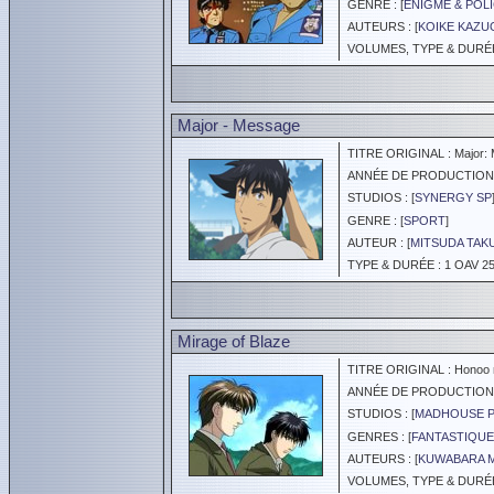
GENRE : [
ÉNIGME & POLI
AUTEURS : [
KOIKE KAZU
VOLUMES, TYPE & DURÉE 
Major - Message
TITRE ORIGINAL : Major:
ANNÉE DE PRODUCTION :
STUDIOS : [
SYNERGY SP
GENRE : [
SPORT
]
AUTEUR : [
MITSUDA TAK
TYPE & DURÉE : 1 OAV 25
Mirage of Blaze
TITRE ORIGINAL : Honoo n
ANNÉE DE PRODUCTION :
STUDIOS : [
MADHOUSE 
GENRES : [
FANTASTIQUE
AUTEURS : [
KUWABARA 
VOLUMES, TYPE & DURÉE 