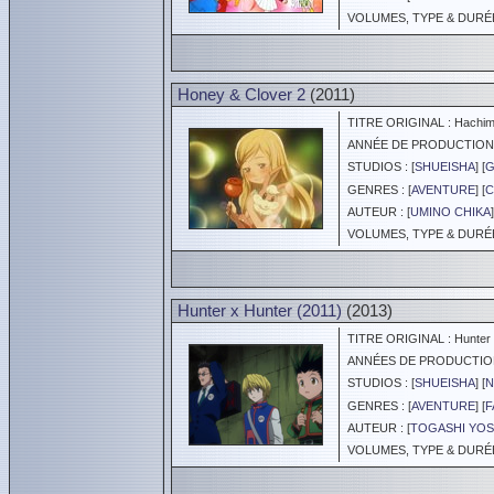
VOLUMES, TYPE & DURÉE 
Honey & Clover 2
(2011)
TITRE ORIGINAL : Hachimits
ANNÉE DE PRODUCTION :
STUDIOS : [
SHUEISHA
] [
GENRES : [
AVENTURE
] [
C
AUTEUR : [
UMINO CHIKA
]
VOLUMES, TYPE & DURÉE 
Hunter x Hunter (2011)
(2013)
TITRE ORIGINAL : Hunter x
ANNÉES DE PRODUCTION :
STUDIOS : [
SHUEISHA
] [
N
GENRES : [
AVENTURE
] [
F
AUTEUR : [
TOGASHI YOS
VOLUMES, TYPE & DURÉE 