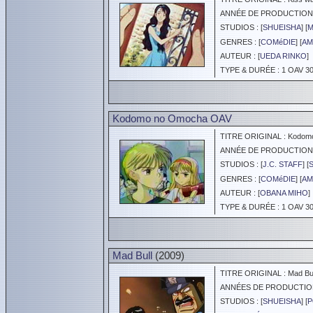
ANNÉE DE PRODUCTION :
STUDIOS : [
SHUEISHA
] [
M
GENRES : [
COMéDIE
] [
AM
AUTEUR : [
UEDA RINKO
]
TYPE & DURÉE : 1 OAV 30
Kodomo no Omocha OAV
TITRE ORIGINAL : Kodom
ANNÉE DE PRODUCTION :
STUDIOS : [
J.C. STAFF
] [
GENRES : [
COMéDIE
] [
AM
AUTEUR : [
OBANA MIHO
]
TYPE & DURÉE : 1 OAV 30
Mad Bull
(2009)
TITRE ORIGINAL : Mad Bul
ANNÉES DE PRODUCTION :
STUDIOS : [
SHUEISHA
] [
P