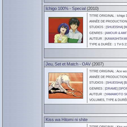
Ichigo 100% - Special
(2010)
TITRE ORIGINAL : Ichigo 100
ANNÉE DE PRODUCTION :
STUDIOS : [
SHUEISHA
] [
M
GENRES : [
AMOUR & AMI
AUTEUR : [
KAWASHITA MI
TYPE & DURÉE : 1 TV-S 2
Jeu, Set et Match - OAV
(2007)
TITRE ORIGINAL : Ace wo
ANNÉE DE PRODUCTION :
STUDIOS : [
SHUEISHA
] [
B
GENRES : [
DRAME
] [
SPO
AUTEUR : [
YAMAMOTO S
VOLUMES, TYPE & DURÉE 
Kiss wa Hitomi ni shite
TITRE ORIGINAL : Kiss wa H