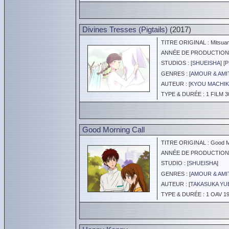
Divines Tresses (Pigtails)
(2017)
TITRE ORIGINAL : Mitsua
ANNÉE DE PRODUCTION :
STUDIOS : [
SHUEISHA
] [
P
GENRES : [
AMOUR & AMI
AUTEUR : [
KYOU MACHI
TYPE & DURÉE : 1 FILM 3
Good Morning Call
TITRE ORIGINAL : Good Mo
ANNÉE DE PRODUCTION :
STUDIO : [
SHUEISHA
]
GENRES : [
AMOUR & AMI
AUTEUR : [
TAKASUKA YU
TYPE & DURÉE : 1 OAV 19