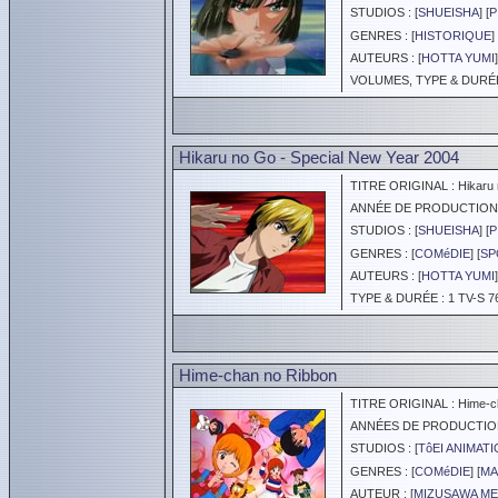
STUDIOS : [
SHUEISHA
] [
P
GENRES : [
HISTORIQUE
] 
AUTEURS : [
HOTTA YUMI
]
VOLUMES, TYPE & DURÉE 
Hikaru no Go - Special New Year 2004
TITRE ORIGINAL : Hikaru
ANNÉE DE PRODUCTION :
STUDIOS : [
SHUEISHA
] [
P
GENRES : [
COMéDIE
] [
SP
AUTEURS : [
HOTTA YUMI
]
TYPE & DURÉE : 1 TV-S 7
Hime-chan no Ribbon
TITRE ORIGINAL : Hime-ch
ANNÉES DE PRODUCTION :
STUDIOS : [
TôEI ANIMAT
GENRES : [
COMéDIE
] [
MA
AUTEUR : [
MIZUSAWA M