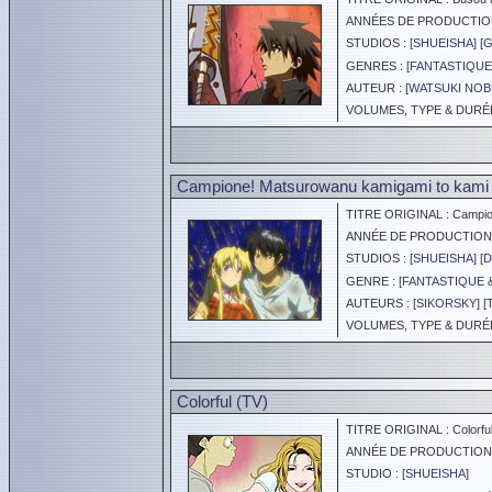
ANNÉES DE PRODUCTION :
STUDIOS : [
SHUEISHA
] [
G
GENRES : [
FANTASTIQUE
AUTEUR : [
WATSUKI NO
VOLUMES, TYPE & DURÉE 
Campione! Matsurowanu kamigami to kami 
TITRE ORIGINAL : Campion
ANNÉE DE PRODUCTION :
STUDIOS : [
SHUEISHA
] [
D
GENRE : [
FANTASTIQUE 
AUTEURS : [
SIKORSKY
] [
VOLUMES, TYPE & DURÉE 
Colorful (TV)
TITRE ORIGINAL : Colorfu
ANNÉE DE PRODUCTION :
STUDIO : [
SHUEISHA
]