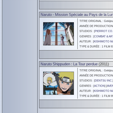
Naruto - Mission Spéciale au Pays de la Lu
TITRE ORIGINAL : Gekijouba
ANNÉE DE PRODUCTION :
STUDIOS : [
PIERROT CO.
GENRES : [
COMBAT & AR
AUTEUR : [
KISHIMOTO M
TYPE & DURÉE : 1 FILM 8
Naruto Shippuden : La Tour perdue
(2011)
TITRE ORIGINAL : Gekijoub
ANNÉE DE PRODUCTION :
STUDIOS : [
DENTSU INC.
GENRES : [
ACTION
] [
AVE
AUTEUR : [
KISHIMOTO M
TYPE & DURÉE : 1 FILM 8