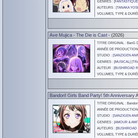
GENRES : [
FANTASTIQUE
AUTEURS : [
TANAKA YOS
VOLUMES, TYPE & DURÉE :
Ave Mujica - The Die is Cast -
(2026)
TITRE ORIGINAL : BanG Dr
ANNÉE DE PRODUCTION :
STUDIO : [
SANZIGEN ANI
GENRES : [
MUSICAL
] [
TR
AUTEUR : [
BUSHIROAD I
VOLUMES, TYPE & DURÉE 
Bandori! Girls Band Party! 5th Anniversary 
TITRE ORIGINAL : Bandori! G
ANNÉE DE PRODUCTION :
STUDIO : [
SANZIGEN ANI
GENRES : [
AMOUR & AMI
AUTEURS : [
BUSHIROAD 
VOLUMES, TYPE & DURÉE 