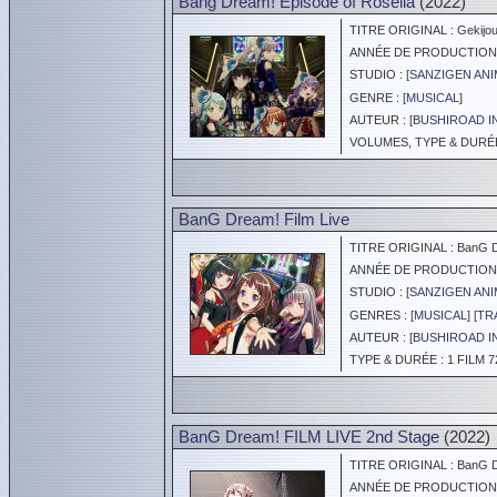
Bang Dream! Episode of Roselia
(2022)
TITRE ORIGINAL : Gekijoub
ANNÉE DE PRODUCTION :
STUDIO : [
SANZIGEN ANI
GENRE : [
MUSICAL
]
AUTEUR : [
BUSHIROAD I
VOLUMES, TYPE & DURÉE 
BanG Dream! Film Live
TITRE ORIGINAL : BanG Dr
ANNÉE DE PRODUCTION :
STUDIO : [
SANZIGEN ANI
GENRES : [
MUSICAL
] [
TR
AUTEUR : [
BUSHIROAD I
TYPE & DURÉE : 1 FILM 7
BanG Dream! FILM LIVE 2nd Stage
(2022)
TITRE ORIGINAL : BanG Dr
ANNÉE DE PRODUCTION :