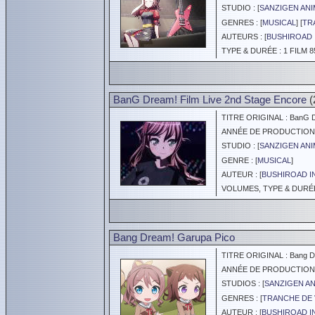
STUDIO : [
SANZIGEN ANI
GENRES : [
MUSICAL
] [
TR
AUTEURS : [
BUSHIROAD 
TYPE & DURÉE : 1 FILM 8
BanG Dream! Film Live 2nd Stage Encore
(
TITRE ORIGINAL : BanG Dr
ANNÉE DE PRODUCTION :
STUDIO : [
SANZIGEN ANI
GENRE : [
MUSICAL
]
AUTEUR : [
BUSHIROAD I
VOLUMES, TYPE & DURÉE 
Bang Dream! Garupa Pico
TITRE ORIGINAL : Bang Dr
ANNÉE DE PRODUCTION :
STUDIOS : [
SANZIGEN AN
GENRES : [
TRANCHE DE 
AUTEUR : [
BUSHIROAD I