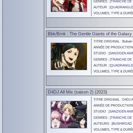
GENRES : [
TRANCHE DE 
AUTEUR : [
QUADRANGL
VOLUMES, TYPE & DURÉE 
Bbk/Brnk : The Gentle Giants of the Galaxy
TITRE ORIGINAL : Bubuki B
ANNÉE DE PRODUCTION :
STUDIO : [
SANZIGEN ANI
GENRES : [
TRANCHE DE 
AUTEUR : [
QUADRANGL
VOLUMES, TYPE & DURÉE 
D4DJ All Mix (saison 2)
(2023)
TITRE ORIGINAL : D4DJ Al
ANNÉE DE PRODUCTION :
STUDIO : [
SANZIGEN ANI
GENRES : [
TRANCHE DE 
AUTEURS : [
BUSHIROAD 
VOLUMES, TYPE & DURÉE 