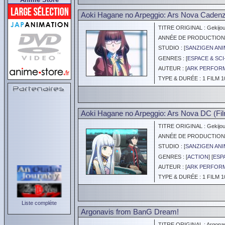
Aoki Hagane no Arpeggio: Ars Nova Cadenz
TITRE ORIGINAL : Gekijoub
ANNÉE DE PRODUCTION :
STUDIO : [
SANZIGEN ANI
GENRES : [
ESPACE & SCI
AUTEUR : [
ARK PERFOR
TYPE & DURÉE : 1 FILM 1
Aoki Hagane no Arpeggio: Ars Nova DC (Fil
TITRE ORIGINAL : Gekijoub
ANNÉE DE PRODUCTION :
STUDIO : [
SANZIGEN ANI
GENRES : [
ACTION
] [
ESP
AUTEUR : [
ARK PERFOR
TYPE & DURÉE : 1 FILM 1
Liste complète
Argonavis from BanG Dream!
TITRE ORIGINAL : Argonav