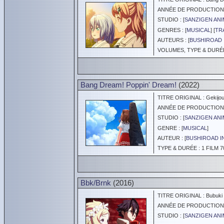
ANNÉE DE PRODUCTION :
STUDIO : [
SANZIGEN ANI
GENRES : [
MUSICAL
] [
TR
AUTEURS : [
BUSHIROAD 
VOLUMES, TYPE & DURÉE 
Bang Dream! Poppin' Dream!
(2022)
TITRE ORIGINAL : Gekijou
ANNÉE DE PRODUCTION :
STUDIO : [
SANZIGEN ANI
GENRE : [
MUSICAL
]
AUTEUR : [
BUSHIROAD I
TYPE & DURÉE : 1 FILM 7
Bbk/Brnk
(2016)
TITRE ORIGINAL : Bubuki 
ANNÉE DE PRODUCTION :
STUDIO : [
SANZIGEN ANI