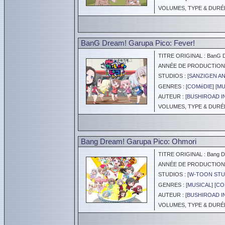
VOLUMES, TYPE & DURÉE 
BanG Dream! Garupa Pico: Fever!
TITRE ORIGINAL : BanG Dr
ANNÉE DE PRODUCTION :
STUDIOS : [
SANZIGEN AN
GENRES : [
COMéDIE
] [
MU
AUTEUR : [
BUSHIROAD I
VOLUMES, TYPE & DURÉE 
Bang Dream! Garupa Pico: Ohmori
TITRE ORIGINAL : Bang Dr
ANNÉE DE PRODUCTION :
STUDIOS : [
W-TOON STU
GENRES : [
MUSICAL
] [
CO
AUTEUR : [
BUSHIROAD I
VOLUMES, TYPE & DURÉE 