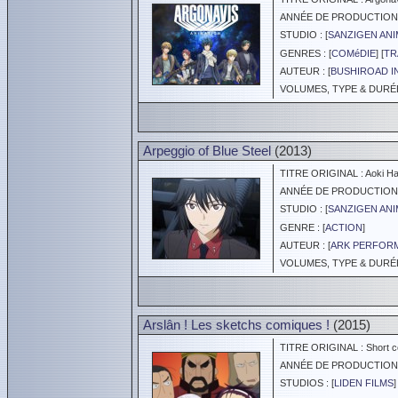
ANNÉE DE PRODUCTION :
STUDIO : [
SANZIGEN ANI
GENRES : [
COMéDIE
] [
TR
AUTEUR : [
BUSHIROAD I
VOLUMES, TYPE & DURÉE 
Arpeggio of Blue Steel
(2013)
TITRE ORIGINAL : Aoki Hag
ANNÉE DE PRODUCTION :
STUDIO : [
SANZIGEN ANI
GENRE : [
ACTION
]
AUTEUR : [
ARK PERFOR
VOLUMES, TYPE & DURÉE 
Arslân ! Les sketchs comiques !
(2015)
TITRE ORIGINAL : Short co
ANNÉE DE PRODUCTION :
STUDIOS : [
LIDEN FILMS
]