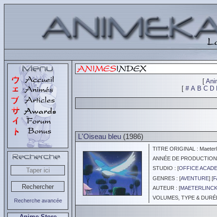
[
Ani
[
#
A
B
C
D
L'Oiseau bleu
(1986)
TITRE ORIGINAL : Maeterlinc
ANNÉE DE PRODUCTION :
STUDIO : [
OFFICE ACAD
GENRES : [
AVENTURE
] [
F
AUTEUR : [
MAETERLINCK
VOLUMES, TYPE & DURÉE 
Recherche avancée
Anime Store