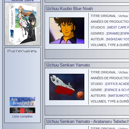
Uchuu Kuubo Blue Noah
TITRE ORIGINAL : Uchuu 
ANNÉES DE PRODUCTION :
STUDIOS : [
WEST CAPE 
GENRES : [
DRAME
] [
ESPA
AUTEUR : [
NISHIZAKI Y
VOLUMES, TYPE & DURÉE 
Uchuu Senkan Yamato
TITRE ORIGINAL : Uchuu 
ANNÉES DE PRODUCTION :
STUDIO : [
OFFICE ACAD
GENRE : [
ESPACE & SCI-
AUTEURS : [
MATSUMOTO 
VOLUMES, TYPE & DURÉE 
Liste complète
Uchuu Senkan Yamato - Aratanaru Tabidach
TITRE ORIGINAL : Uchuu Se