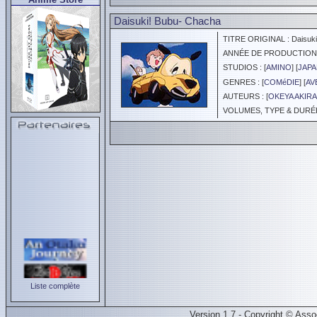
Daisuki! Bubu- Chacha
TITRE ORIGINAL : Daisuki
ANNÉE DE PRODUCTION :
STUDIOS : [
AMINO
] [
JAPA
GENRES : [
COMéDIE
] [
AV
AUTEURS : [
OKEYA AKIRA
VOLUMES, TYPE & DURÉE 
Liste complète
Version 1.7 - Copyright © Ass