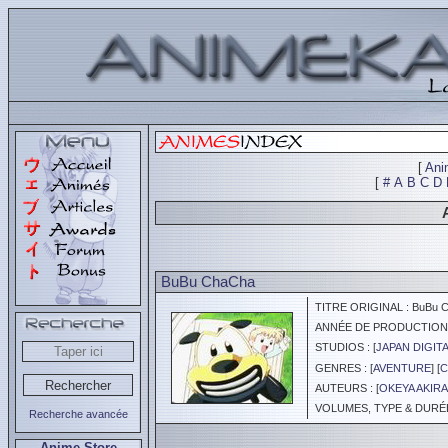
[
Ani
[
#
A
B
C
D
BuBu ChaCha
TITRE ORIGINAL : BuBu 
ANNÉE DE PRODUCTION :
STUDIOS : [
JAPAN DIGITA
GENRES : [
AVENTURE
] [
C
AUTEURS : [
OKEYA AKIRA
VOLUMES, TYPE & DURÉE 
Recherche avancée
Anime Store