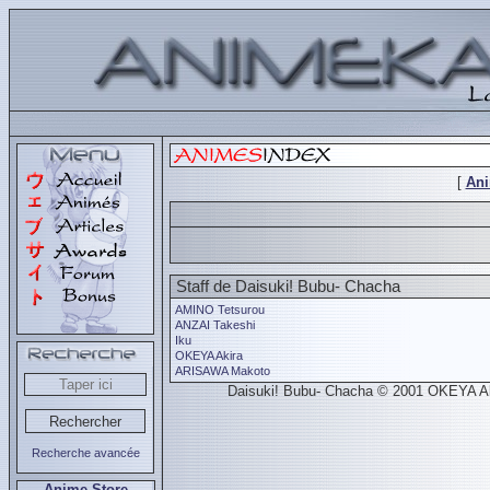
[
An
Staff de Daisuki! Bubu- Chacha
AMINO Tetsurou
ANZAI Takeshi
Iku
OKEYA Akira
ARISAWA Makoto
Daisuki! Bubu- Chacha © 2001 OKEYA Aki
Recherche avancée
Anime Store