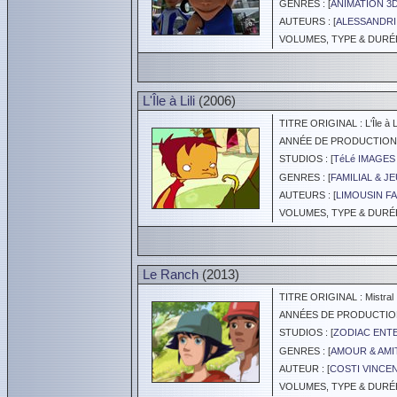
GENRES : [
ANIMATION 3
AUTEURS : [
ALESSANDRI 
VOLUMES, TYPE & DURÉE 
L'Île à Lili
(2006)
TITRE ORIGINAL : L'Île à Li
ANNÉE DE PRODUCTION :
STUDIOS : [
TéLé IMAGE
GENRES : [
FAMILIAL & J
AUTEURS : [
LIMOUSIN FA
VOLUMES, TYPE & DURÉE 
Le Ranch
(2013)
TITRE ORIGINAL : Mistral
ANNÉES DE PRODUCTION :
STUDIOS : [
ZODIAC ENT
GENRES : [
AMOUR & AMI
AUTEUR : [
COSTI VINCE
VOLUMES, TYPE & DURÉE 