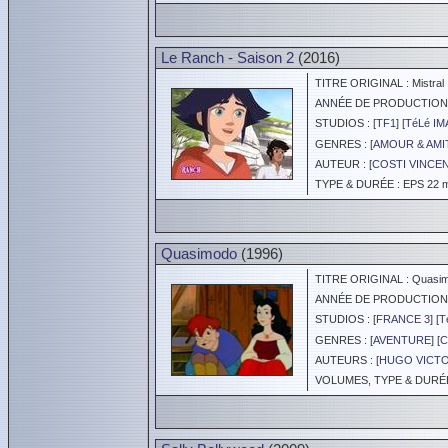
Le Ranch - Saison 2
(2016)
TITRE ORIGINAL : Mistral
ANNÉE DE PRODUCTION :
STUDIOS : [
TF1
] [
TéLé I
GENRES : [
AMOUR & AMI
AUTEUR : [
COSTI VINCE
TYPE & DURÉE : EPS 22 mi
Quasimodo
(1996)
TITRE ORIGINAL : Quasi
ANNÉE DE PRODUCTION :
STUDIOS : [
FRANCE 3
] [
T
GENRES : [
AVENTURE
] [
C
AUTEURS : [
HUGO VICT
VOLUMES, TYPE & DURÉE 