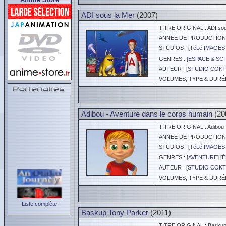
ADI sous la Mer
(2007)
TITRE ORIGINAL : ADI sou
ANNÉE DE PRODUCTION :
STUDIOS : [
TéLé IMAGE
GENRES : [
ESPACE & SCI
AUTEUR : [
STUDIO COKT
VOLUMES, TYPE & DURÉE 
Adibou - Aventure dans le corps humain
(20
TITRE ORIGINAL : Adibou -
ANNÉE DE PRODUCTION :
STUDIOS : [
TéLé IMAGE
GENRES : [
AVENTURE
] [
É
AUTEUR : [
STUDIO COKT
VOLUMES, TYPE & DURÉE 
Liste complète
Baskup Tony Parker
(2011)
TITRE ORIGINAL : Basku