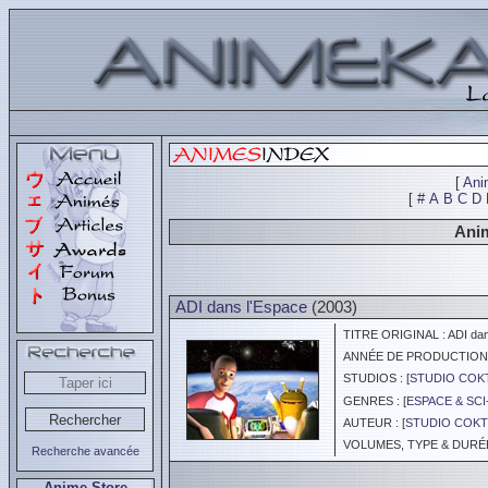
[
Ani
[
#
A
B
C
D
Anim
ADI dans l'Espace
(2003)
TITRE ORIGINAL : ADI dan
ANNÉE DE PRODUCTION :
STUDIOS : [
STUDIO COK
GENRES : [
ESPACE & SCI
AUTEUR : [
STUDIO COKT
VOLUMES, TYPE & DURÉE 
Recherche avancée
Anime Store