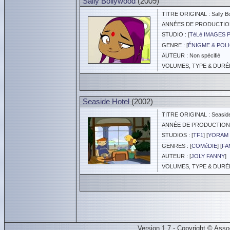
Sally Bollywood
(2009)
TITRE ORIGINAL : Sally B
ANNÉES DE PRODUCTION :
STUDIO : [
TéLé IMAGES
GENRE : [
ÉNIGME & POLI
AUTEUR : Non spécifié
VOLUMES, TYPE & DURÉE 
Seaside Hotel
(2002)
TITRE ORIGINAL : Seaside
ANNÉE DE PRODUCTION :
STUDIOS : [
TF1
] [
YORAM 
GENRES : [
COMéDIE
] [
FA
AUTEUR : [
JOLY FANNY
]
VOLUMES, TYPE & DURÉE 
Version 1.7 - Copyright © Ass