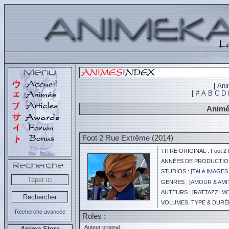
[
Ani
[
#
A
B
C
D
Animé
Foot 2 Rue Extrême
(2014)
TITRE ORIGINAL : Foot 2 
ANNÉES DE PRODUCTION :
STUDIOS : [
TéLé IMAGE
GENRES : [
AMOUR & AMI
AUTEURS : [
RATTAZZI M
VOLUMES, TYPE & DURÉE 
Recherche avancée
Roles :
Auteur original
Anime Store