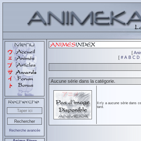
[
Ani
[
#
A
B
C
D
Aucune série dans la catégorie.
Il n'y a aucune série dans c
tard.
Recherche avancée
Anime Store