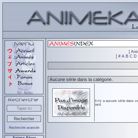
[
Ani
[
#
A
B
C
D
Aucune série dans la catégorie.
Il n'y a aucune série dans c
tard.
Recherche avancée
Anime Store