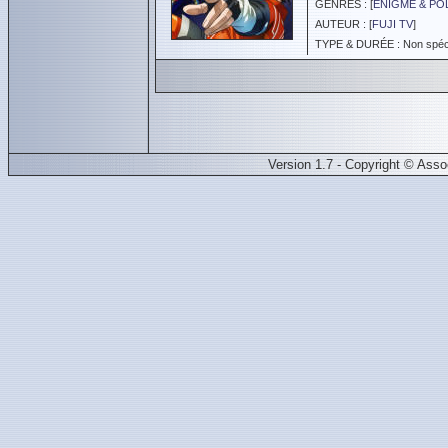
GENRES : [
ÉNIGME & PO
AUTEUR : [
FUJI TV
]
TYPE & DURÉE : Non spéci
Version 1.7 - Copyright © Ass