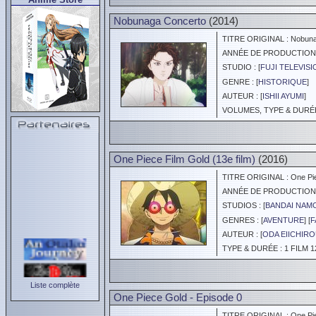
Nobunaga Concerto
(2014)
TITRE ORIGINAL : Nobuna
ANNÉE DE PRODUCTION :
STUDIO : [
FUJI TELEVIS
GENRE : [
HISTORIQUE
]
AUTEUR : [
ISHII AYUMI
]
VOLUMES, TYPE & DURÉE 
One Piece Film Gold (13e film)
(2016)
TITRE ORIGINAL : One Pie
ANNÉE DE PRODUCTION :
STUDIOS : [
BANDAI NAM
GENRES : [
AVENTURE
] [
F
AUTEUR : [
ODA EIICHIR
TYPE & DURÉE : 1 FILM 1
Liste complète
One Piece Gold - Episode 0
TITRE ORIGINAL : One Piec