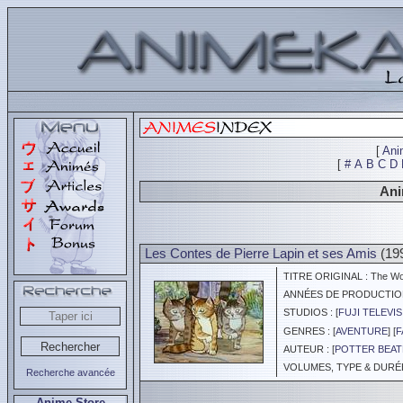
[
Ani
[
#
A
B
C
D
Ani
Les Contes de Pierre Lapin et ses Amis
(19
TITRE ORIGINAL : The Worl
ANNÉES DE PRODUCTION :
STUDIOS : [
FUJI TELEVI
GENRES : [
AVENTURE
] [
F
AUTEUR : [
POTTER BEAT
VOLUMES, TYPE & DURÉE 
Recherche avancée
Anime Store