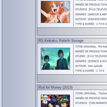
ANNÉE DE PRODUCTION :
STUDIOS : [
FUJI TELEVI
GENRES : [
AMOUR & AMI
AUTEUR : [
ODA EIICHIR
TYPE & DURÉE : 1 TV-S 1
RS Keikaku: Rebirth Storage
TITRE ORIGINAL : RS Keika
ANNÉE DE PRODUCTION :
STUDIO : [
FUJI TELEVIS
GENRES : [
ESPACE & SCI
AUTEUR : Non spécifié
TYPE & DURÉE : 1 TV-S
Run for Money
(2023)
TITRE ORIGINAL : Tôsôchû
ANNÉE DE PRODUCTION :
STUDIOS : [
TôEI ANIMAT