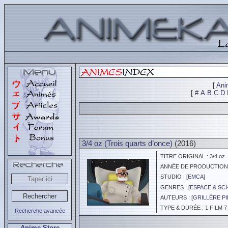
[
Ani
[
#
A
B
C
D
3/4 oz (Trois quarts d’once)
(2016)
TITRE ORIGINAL : 3/4 oz
ANNÉE DE PRODUCTION :
STUDIO : [
EMCA
]
GENRES : [
ESPACE & SCI
AUTEURS : [
GRILLÈRE P
TYPE & DURÉE : 1 FILM 7
Recherche avancée
Anime Store