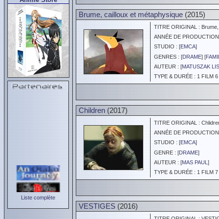
Brume, cailloux et métaphysique
(2015)
TITRE ORIGINAL : Brume, c
ANNÉE DE PRODUCTION :
STUDIO : [
EMCA
]
GENRES : [
DRAME
] [
FAMI
AUTEUR : [
MATUSZAK LI
TYPE & DURÉE : 1 FILM 6
Children
(2017)
TITRE ORIGINAL : Chlidre
ANNÉE DE PRODUCTION :
STUDIO : [
EMCA
]
GENRE : [
DRAME
]
AUTEUR : [
MAS PAUL
]
TYPE & DURÉE : 1 FILM 7
Liste complète
VESTIGES
(2016)
TITRE ORIGINAL : VESTI