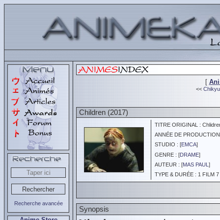
[
An
<<
Chikyu
Children (2017)
TITRE ORIGINAL : Chlidre
ANNÉE DE PRODUCTION :
STUDIO : [
EMCA
]
GENRE : [
DRAME
]
AUTEUR : [
MAS PAUL
]
TYPE & DURÉE : 1 FILM 7
Recherche avancée
Synopsis
Anime Store