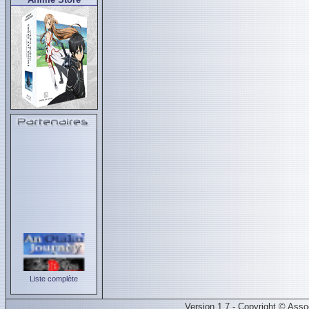
Liste complète
Version 1.7 - Copyright © Ass