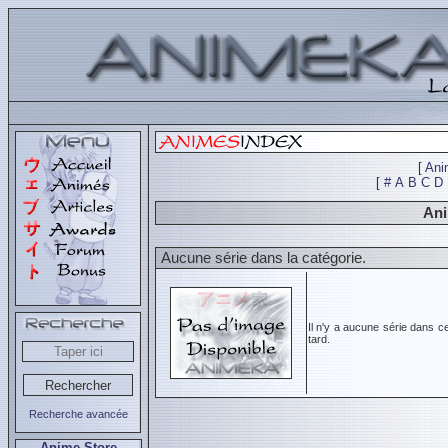
[
Ani
[
#
A
B
C
D
Ani
Aucune série dans la catégorie.
Il n'y a aucune série dans c
tard.
Recherche avancée
Anime Store