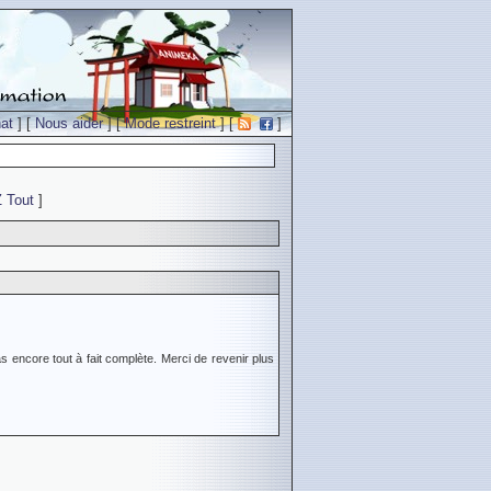
at
] [
Nous aider
] [
Mode restreint
] [
]
Z
Tout
]
s encore tout à fait complète. Merci de revenir plus