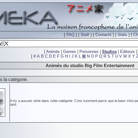
[
FAQ
] [
Staff
] [
Contacts
] [
Stats
] [
Ch
[
Animés
|
Genres
|
Personnes
|
Studios
|
Editeurs
]
[
#
A
B
C
D
E
F
G
H
I
J
K
L
M
N
O
P
Q
R
S
T
U
V
W
X
Y
Animés du studio Big Film Entertainment
 la catégorie.
Il n'y a aucune série dans cette catégorie. C'est surement parce que la base n'est pa
tard.