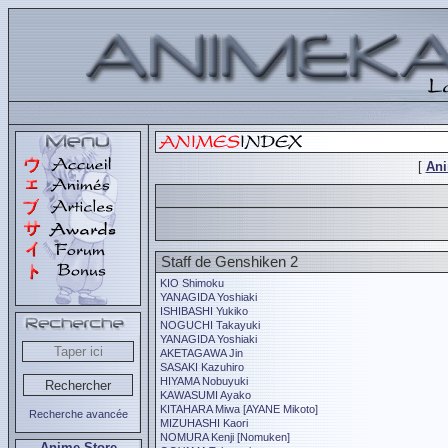
[
An
Staff de Genshiken 2
KIO Shimoku
YANAGIDA Yoshiaki
ISHIBASHI Yukiko
NOGUCHI Takayuki
YANAGIDA Yoshiaki
AKETAGAWA Jin
SASAKI Kazuhiro
HIYAMA Nobuyuki
KAWASUMI Ayako
KITAHARA Miwa [AYANE Mikoto]
Recherche avancée
MIZUHASHI Kaori
NOMURA Kenji [Nomuken]
Anime Store