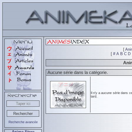
[
Ani
[
#
A
B
C
D
Anim
Aucune série dans la catégorie.
Il n'y a aucune série dans c
tard.
Recherche avancée
Anime Store