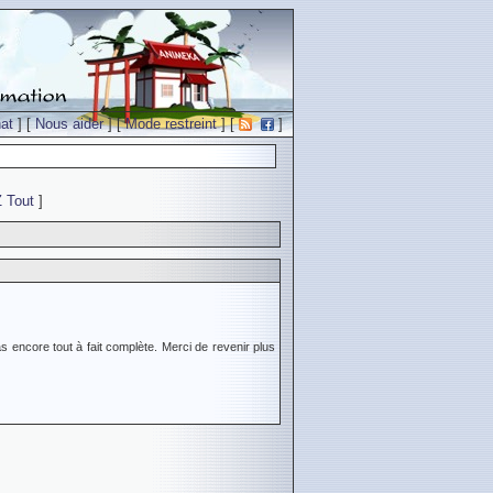
at
] [
Nous aider
] [
Mode restreint
] [
]
Z
Tout
]
s encore tout à fait complète. Merci de revenir plus