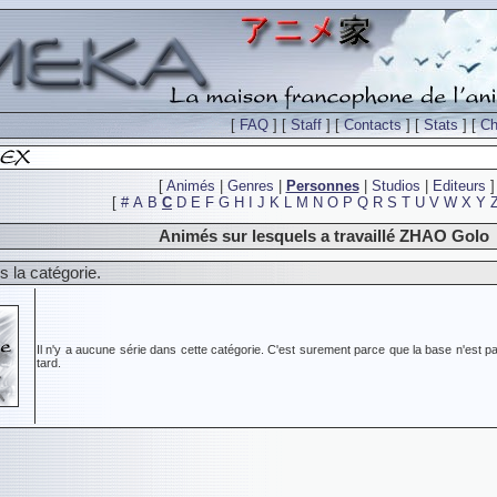
[
FAQ
] [
Staff
] [
Contacts
] [
Stats
] [
Ch
[
Animés
|
Genres
|
Personnes
|
Studios
|
Editeurs
]
[
#
A
B
C
D
E
F
G
H
I
J
K
L
M
N
O
P
Q
R
S
T
U
V
W
X
Y
Animés sur lesquels a travaillé ZHAO Golo
 la catégorie.
Il n'y a aucune série dans cette catégorie. C'est surement parce que la base n'est pa
tard.